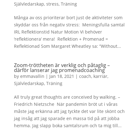
Självledarskap
,
stress
,
Träning
Många av oss prioriterar bort just de aktiviteter som
skyddar oss från negativ stress: Meningsfulla samtal
IRL Reflektionstid Natur Motion Vi behöver
‘reflektionera’ mera! Reflektion + Promenad =
Reflektionad Som Margaret Wheatley sa: “Without...
Zoom-tröttheten är verklig och påtaglig –
därför lanserar jag promenadcoaching
by
emmavallin
|
Jan 18, 2021
|
coach
,
karriär
,
Självledarskap
,
Träning
All truly great thoughts are conceived by walking. –
Friedrich Nietzsche När pandemin bröt ut i våras
måste jag erkänna att jag tyckte det var lite skönt och
jag insåg att jag sparade en massa tid på att jobba
hemma. Jag slapp boka samtalsrum och ta mig till...