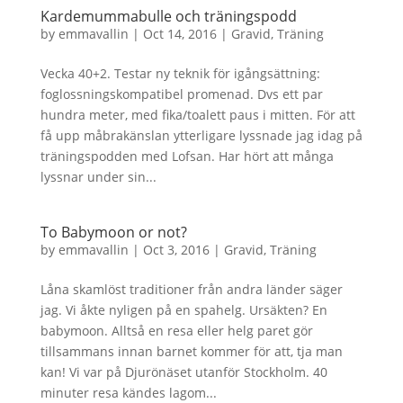
Kardemummabulle och träningspodd
by
emmavallin
|
Oct 14, 2016
|
Gravid
,
Träning
Vecka 40+2. Testar ny teknik för igångsättning:
foglossningskompatibel promenad. Dvs ett par
hundra meter, med fika/toalett paus i mitten. För att
få upp måbrakänslan ytterligare lyssnade jag idag på
träningspodden med Lofsan. Har hört att många
lyssnar under sin...
To Babymoon or not?
by
emmavallin
|
Oct 3, 2016
|
Gravid
,
Träning
Låna skamlöst traditioner från andra länder säger
jag. Vi åkte nyligen på en spahelg. Ursäkten? En
babymoon. Alltså en resa eller helg paret gör
tillsammans innan barnet kommer för att, tja man
kan! Vi var på Djurönäset utanför Stockholm. 40
minuter resa kändes lagom...