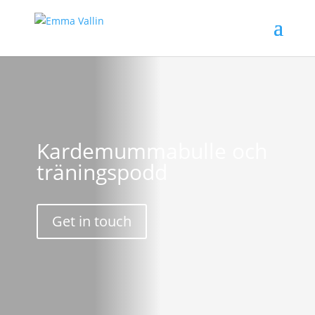
Kardemummabulle och
träningspodd
Get in touch