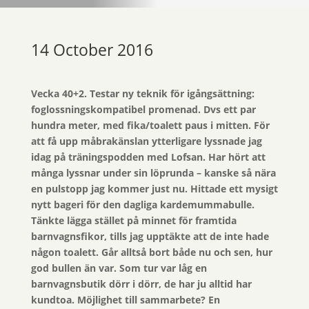
14 October 2016
Vecka 40+2. Testar ny teknik för igångsättning:
foglossningskompatibel promenad. Dvs ett par
hundra meter, med fika/toalett paus i mitten. För
att få upp måbrakänslan ytterligare lyssnade jag
idag på träningspodden med Lofsan. Har hört att
många lyssnar under sin löprunda – kanske så nära
en pulstopp jag kommer just nu. Hittade ett mysigt
nytt bageri för den dagliga kardemummabulle.
Tänkte lägga stället på minnet för framtida
barnvagnsfikor, tills jag upptäkte att de inte hade
någon toalett. Går alltså bort både nu och sen, hur
god bullen än var. Som tur var låg en
barnvagnsbutik dörr i dörr, de har ju alltid har
kundtoa. Möjlighet till sammarbete? En