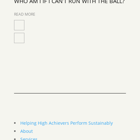
WHO AM I IF I CAN’T RUN WITH THE BALL?
READ MORE
Helping High Achievers Perform Sustainably
About
Services