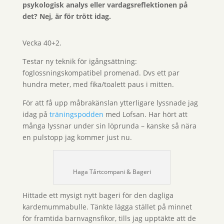
psykologisk analys eller vardagsreflektionen på
det? Nej, är för trött idag.
Vecka 40+2.
Testar ny teknik för igångsättning:
foglossningskompatibel promenad. Dvs ett par
hundra meter, med fika/toalett paus i mitten.
För att få upp måbrakänslan ytterligare lyssnade jag
idag på
träningspodden
med Lofsan. Har hört att
många lyssnar under sin löprunda – kanske så nära
en pulstopp jag kommer just nu.
Haga Tårtcompani & Bageri
Hittade ett mysigt nytt bageri för den dagliga
kardemummabulle. Tänkte lägga stället på minnet
för framtida barnvagnsfikor, tills jag upptäkte att de