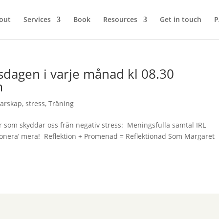
out
Services
Book
Resources
Get in touch
P
sdagen i varje månad kl 08.30
m
darskap
,
stress
,
Träning
ter som skyddar oss från negativ stress: Meningsfulla samtal IRL
ktionera’ mera! Reflektion + Promenad = Reflektionad Som Margaret