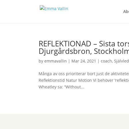
Ab
REFLEKTIONAD – Sista tor
Djurgårdsbron, Stockhol
by
emmavallin
|
Mar 24, 2021
|
coach
,
Självle
Många av oss prioriterar bort just de aktivite
Reflektionstid Natur Motion Vi behöver ‘refle
Wheatley sa: “Without...