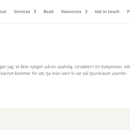
out
Services
Book
Resources
Get in touch
P
ger jag. Vi åkte nyligen på en spahelg. Ursäkten? En babymoon. All
 barnet kommer för att, tja man kan! Vi var på Djurönäset utanför