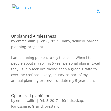
Unplanned Aimlessness
by
emmavallin
|
Feb 6, 2017
|
baby
,
delivery
,
parent
,
planning
,
pregnant
I am planning person, to say the least. When I tell
people about my rolling 5-year personal plan in Excel
they usually look like they’ve seen a green giraffe fly
over the rooftops. Every January, as part of my
annual planning process, I update my 5-year plan,...
Oplanerad planlöshet
by
emmavallin
|
Feb 3, 2017
|
föräldraskap
,
Förlossning
,
Gravid
,
prestation