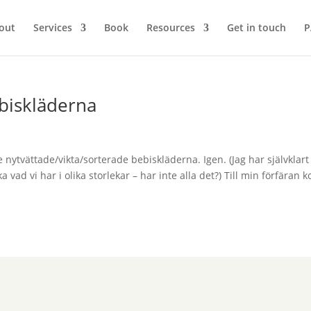
out
Services
Book
Resources
Get in touch
P
biskläderna
nytvättade/vikta/sorterade bebiskläderna. Igen. (Jag har självklart
a vad vi har i olika storlekar – har inte alla det?) Till min förfäran 