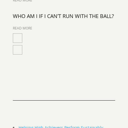
READ MORE
WHO AM I IF I CAN’T RUN WITH THE BALL?
READ MORE
Helping High Achievers Perform Sustainably